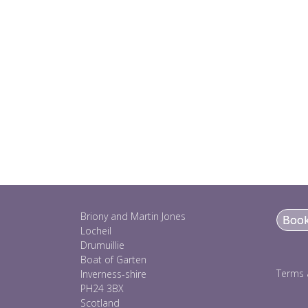
Briony and Martin Jones
Booki
Locheil
Drumuillie
Boat of Garten
Terms 
Inverness-shire
PH24 3BX
Scotland