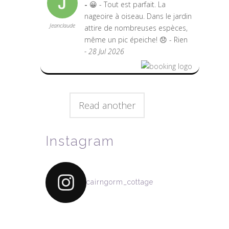
😀 - Tout est parfait. La
nageoire à oiseau. Dans le jardin
Jeanclaude
attire de nombreuses espèces,
même un pic épeiche! 😞 - Rien
- 28 Jul 2026
Read another
Instagram
cairngorm_cottage