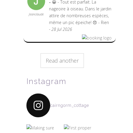
😀 - Tout est parfait. La
nageoire à oiseau. Dans le jardin
Jeanclaude
attire de nombreuses espèces,
même un pic épeiche! 😞 - Rien
- 28 Jul 2026
Read another
Instagram
cairngorm_cottage