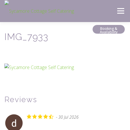
Skip
Menu
to
content
Booking &
Availability
IMG_7933
Reviews
- 30 Jul 2026