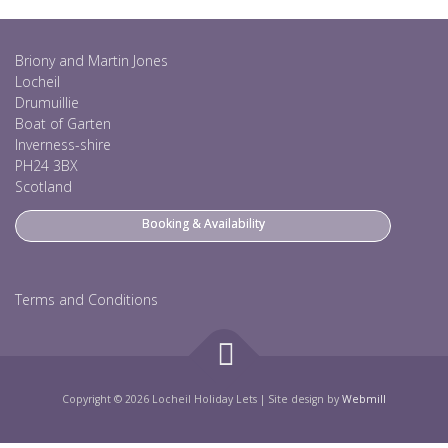
Briony and Martin Jones
Locheil
Drumuillie
Boat of Garten
Inverness-shire
PH24 3BX
Scotland
Booking & Availability
Terms and Conditions
Copyright © 2026 Locheil Holiday Lets
|
Site design by
Webmill